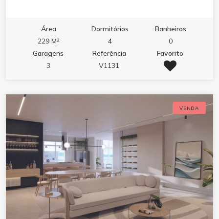
Área
Dormitórios
Banheiros
229 M²
4
0
Garagens
Referência
Favorito
3
V1131
VENDA