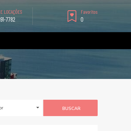
 E LOCAÇÕES
Favoritos
991-7782
0
or
BUSCAR