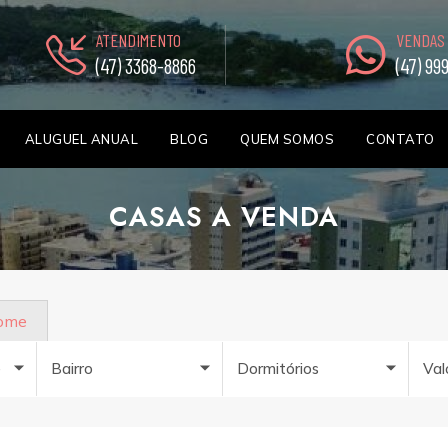
ATENDIMENTO
VENDAS
(47) 3368-8866
(47) 99
ALUGUEL ANUAL
BLOG
QUEM SOMOS
CONTATO
CASAS A VENDA
nome
e
Bairro
Dormitórios
Val